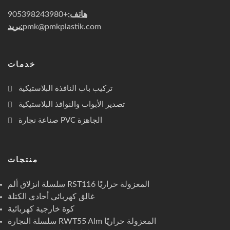
هاتف:
+905398243980
pmk@pmkplastik.com
بريد:
خدمات
تركيب باب النافذة البلاستيكية
تصدير الأبواب والنوافذ البلاستيكية
صناعة نجارة PVC الجاهزة
منتجات
سلسلة انزلاق ألم RST116 المعزولة حراريًا
غالق كهربائي أحادي الكتلة
كوة خارجية كهربائية
سلسلة النجارة RWT55 Alm المعزولة حراريًا