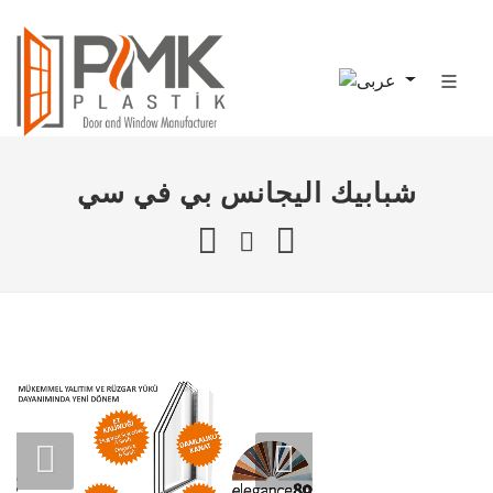
شبابيك اليجانس بي في سي