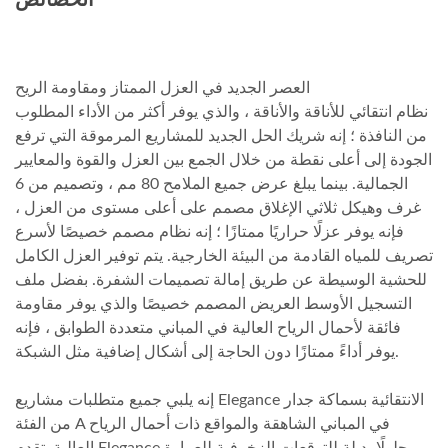
العصر الجديد في العزل الممتاز ومقاومة الريح
نظام انتقائي للأناقة والأناقة ، والذي يوفر أكثر من الأداء المطلوب
من النافذة ؛ إنه شريك الحل الجديد للمشاريع المرموقة التي ترفع
الجودة إلى أعلى نقطة من خلال الجمع بين العزل والقوة والمعايير
الجمالية. بينما يبلغ عرض جميع الملامح 80 مم ، وتصميم من 6
غرف وهيكل ثلاثي الإغلاق مصمم على أعلى مستوى من العزل ،
فإنه يوفر عزلًا حراريًا ممتازًا ؛ إنه نظام مصمم خصيصًا لأسرع
تصريف للمياه القادمة من البيئة الخارجية. يتم توفير العزل الكامل
للحشية الوسيطة عن طريق إمالة تصميمات الشفرة. بفضل ملف
التسجيل الأوسط العريض المصمم خصيصًا والذي يوفر مقاومة
فائقة لأحمال الرياح العالية في المباني متعددة الطوابق ، فإنه
يوفر أداءً ممتازًا دون الحاجة إلى أشكال إضافية مثل الشبكة.
إنه يلبي جميع متطلبات مشاريع Elegance الانتقائية بسماكة جدار
من الفئة A في المباني الشاهقة والمواقع ذات أحمال الرياح