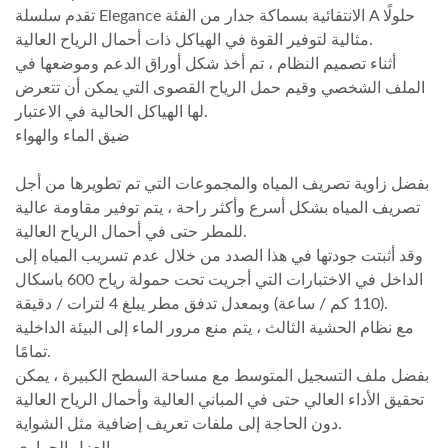
تقدم سلسلة Elegance الانتقائية بسماكة جدار من الفئة A حلولًا
مثالية لتوفير القوة في الهياكل ذات أحمال الرياح العالية.
أثناء تصميم النظام ، تم أخذ شكل أوراق الدعم وموضعها في
الملف الشخصي وقيم حمل الرياح القصوى التي يمكن أن تتعرض
لها الهياكل الحالية في الاعتبار.
ضيق الماء والهواء
بفضل زاوية تصريف المياه والمجموعات التي تم تطويرها من أجل
تصريف المياه بشكل أسرع وأكثر راحة ، يتم توفير مقاومة عالية
للمطر حتى في أحمال الرياح العالية.
وقد أثبتت جودتها في هذا الصدد من خلال عدم تسريب المياه إلى
الداخل في الاختبارات التي أجريت تحت حمولة رياح 600 باسكال
(110 كم / ساعة) وبمعدل تدفق مطر يبلغ 4 لترات / دقيقة.
مع نظام الحشية الثالث ، يتم منع مرور الماء إلى البيئة الداخلية
تمامًا.
بفضل ملف التسجيل المتوسط ​​مع مساحة السطح الكبيرة ، يمكن
تحقيق الأداء العالي حتى في المباني العالية وأحمال الرياح العالية
دون الحاجة إلى ملفات تعريف إضافية مثل الشواية.