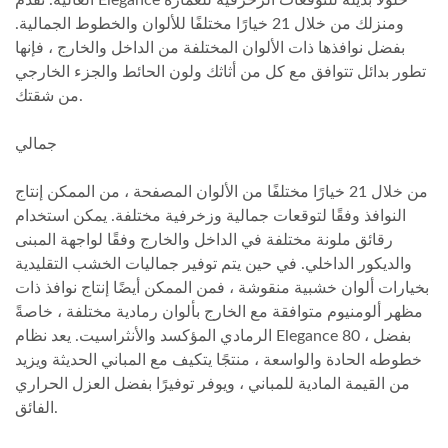
العالية. تقدم Elegance حلولًا بديلة للتوقعات الزخرفية للعمارة
ومنزلك من خلال 21 خيارًا مختلفًا للألوان والخطوط الجمالية.
بفضل نوافذها ذات الألوان المختلفة من الداخل والخارج ، فإنها
تطور بدائل تتوافق مع كل من أثاثك ولون الحائط والجزء الخارجي
من شقتك.
جمالي
من خلال 21 خيارًا مختلفًا من الألوان المصفحة ، من الممكن إنتاج
النوافذ وفقًا لتوقعات جمالية وزخرفية مختلفة. يمكن استخدام
رقائق ملونة مختلفة في الداخل والخارج وفقًا لواجهة المبنى
والديكور الداخلي. في حين يتم توفير جماليات الخشب التقليدية
بخيارات ألوان خشبية منقوشة ، فمن الممكن أيضًا إنتاج نوافذ ذات
مظهر ألومنيوم متوافقة مع الخارج بألوان رمادية مختلفة ، خاصةً
الرمادي المؤكسد والأنثراسيت. يعد نظام Elegance 80 ، بفضل
خطوطه الحادة والواسعة ، منتجًا يتكيف مع المباني الحديثة ويزيد
من القيمة المادية للمباني ، ويوفر توفيرًا بفضل العزل الحراري
الفائق.