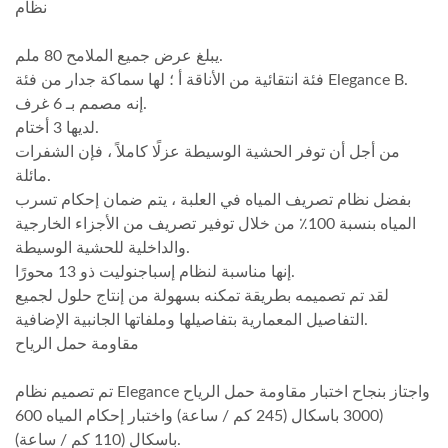
نظام
يبلغ عرض جميع الملامح 80 ملم.
فئة انتقائية من الأناقة أ ؛ لها سماكة جدار من فئة Elegance B.
إنه مصمم بـ 6 غرف.
لديها 3 أختام.
من أجل أن توفر الحشية الوسيطة عزلًا كاملاً ، فإن الشفرات
مائلة.
بفضل نظام تصريف المياه في العلبة ، يتم ضمان إحكام تسرب
المياه بنسبة 100٪ من خلال توفير تصريف من الأجزاء الخارجية
والداخلية للحشية الوسيطة.
إنها مناسبة لنظام إسباجنوليت ذو 13 محورًا.
لقد تم تصميمه بطريقة تمكنه بسهولة من إنتاج حلول لجميع
التفاصيل المعمارية بتفاصيلها وملفاتها الجانبية الإضافية.
مقاومة حمل الرياح
تم تصميم نظام Elegance واجتاز بنجاح اختبار مقاومة حمل الرياح
(3000 باسكال (245 كم / ساعة) واختبار إحكام المياه 600
باسكال (110 كم / ساعة).