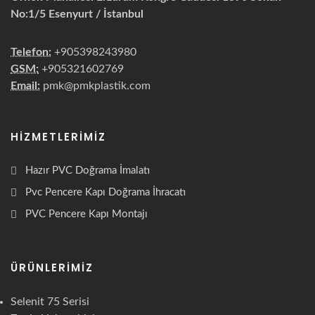
No:1/5 Esenyurt / İstanbul
Telefon:
+905398243980
GSM:
+905321602769
Email:
pmk@pmkplastik.com
HIZMETLERIMIZ
Hazır PVC Doğrama İmalatı
Pvc Pencere Kapı Doğrama İhracatı
PVC Pencere Kapı Montajı
ÜRÜNLERIMIZ
Selenit 75 Serisi